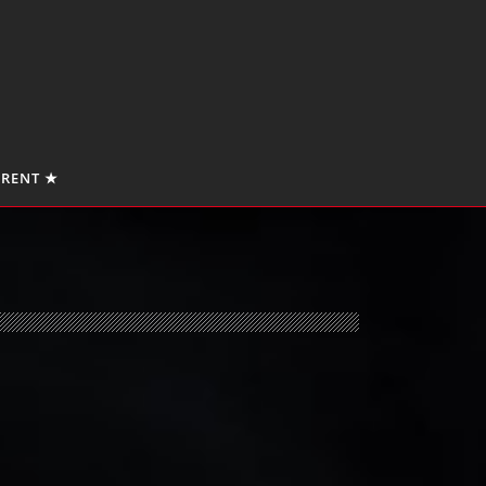
 RENT ★