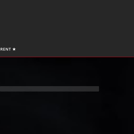
 RENT ★