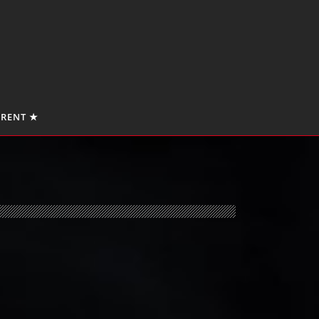
 RENT ★