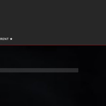
 RENT ★