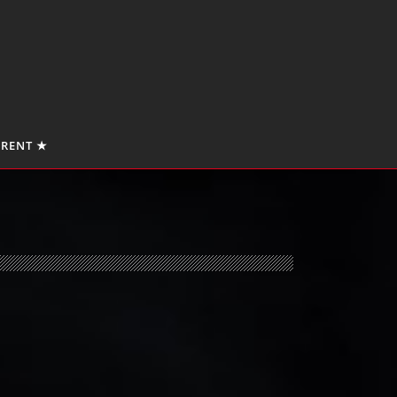
 RENT ★