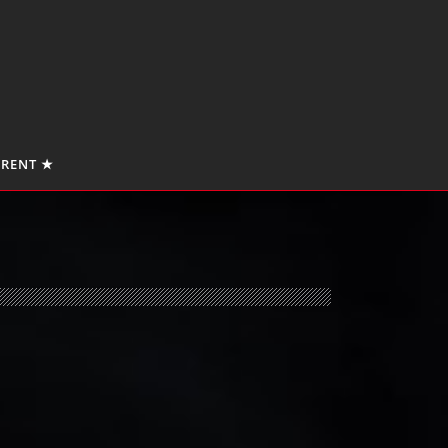
 RENT ★