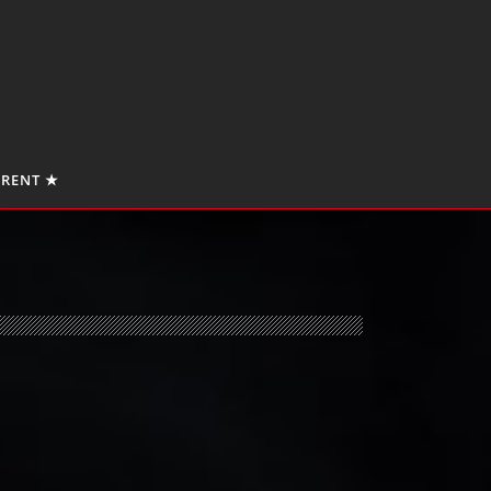
 RENT ★