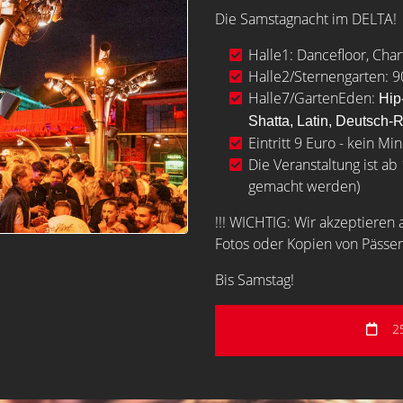
Die Samstagnacht im DELTA!
Halle1: Dancefloor, Cha
Halle2/Sternengarten:
9
Halle7/GartenEden:
Hip
Shatta,
Latin,
Deutsch-
Eintritt 9 Euro - kein M
Die Veranstaltung ist a
gemacht werden)
!!! WICHTIG: Wir akzeptiere
Fotos oder Kopien von Pässe
Bis Samstag!
2