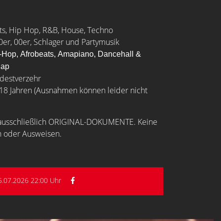
rts, Hip Hop, R&B, House, Techno
0er, 00er, Schlager und Partymusik
-Hop,
Afrobeats,
Amapiano,
Dancehall &
Rap
indestverzehr
b 18 Jahren (Ausnahmen können leider nicht
n ausschließlich ORIGINAL-DOKUMENTE. Keine
n oder Ausweisen.
5.07.2026 22:00 Uhr