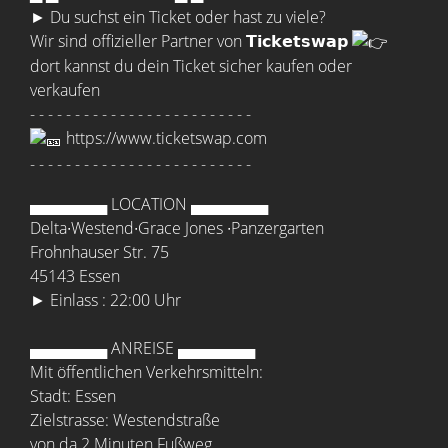
► Du suchst ein Ticket oder hast zu viele?
Wir sind offizieller Partner von 𝗧𝗶𝗰𝗸𝗲𝘁𝘀𝘄𝗮𝗽
dort kannst du dein Ticket sicher kaufen oder
verkaufen
- - - - - - - - - - - - - - - - - - - - - - - - -
https://www.ticketswap.com
- - - - - - - - - - - - - - - - - - - - - - - - -
▄▄▄▄▄▄▄ LOCATION ▄▄▄▄▄▄▄
Delta∙Westend∙Grace Jones ∙Panzergarten
Frohnhauser Str. 75
45143 Essen
► Einlass : 22:00 Uhr
▄▄▄▄▄▄▄ ANREISE ▄▄▄▄▄▄▄
Mit öffentlichen Verkehrsmitteln:
Stadt: Essen
Zielstrasse: Westendstraße
von da 2 Minuten Fußweg