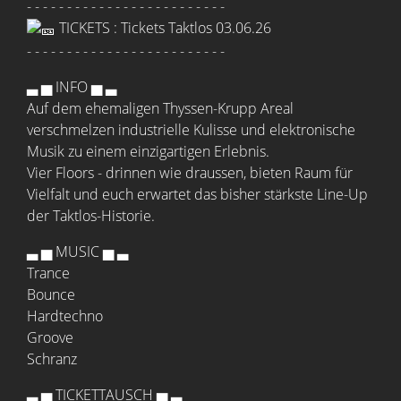
- - - - - - - - - - - - - - - - - - - - - - - - -
TICKETS :
Tickets Taktlos 03.06.26
- - - - - - - - - - - - - - - - - - - - - - - - -
▃ ▅ INFO ▅ ▃
Auf dem ehemaligen Thyssen-Krupp Areal
verschmelzen industrielle Kulisse und elektronische
Musik zu einem einzigartigen Erlebnis.
Vier Floors - drinnen wie draussen, bieten Raum für
Vielfalt und euch erwartet das bisher stärkste Line-Up
der Taktlos-Historie.
▃ ▅ MUSIC ▅ ▃
Trance
Bounce
Hardtechno
Groove
Schranz
▃ ▅ TICKETTAUSCH ▅ ▃